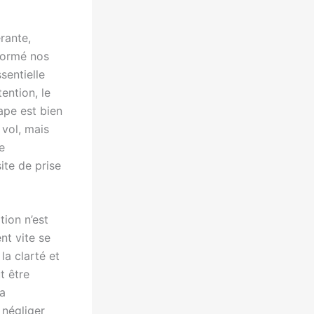
rante,
sformé nos
sentielle
ention, le
ape est bien
 vol, mais
e
ite de prise
tion n’est
nt vite se
la clarté et
t être
la
 négliger