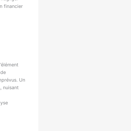
n financier
l’élément
 de
mprévus. Un
, nuisant
lyse