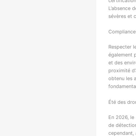
certificatio
L’absence d
sévères et 
Compliance 
Respecter le
également p
et des envi
proximité d
obtenu les 
fondamental
Été des dro
En 2026, le
de détectio
cependant, 