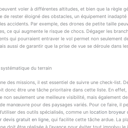
euvent voler à différentes altitudes, et bien que la règle g
de rester éloigné des obstacles, un équipement inadapté
es accidents. Par exemple, des drones de petite taille peuv
les, ce qui augmente le risque de chocs. Dégager les branch
ents qui pourraient entraver le vol permet non seulement de
mais aussi de garantir que la prise de vue se déroule dans le
 systématique du terrain
e des missions, il est essentiel de suivre une check-list. D
t donc être une tâche prioritaire dans cette liste. En effet, 
e non seulement une meilleure visibilité, mais également de
 de manœuvre pour des paysages variés. Pour ce faire, il pe
’utiliser des outils spécialisés, comme un
location broyeur
 devis gratuit en ligne
, qui facilite cette tâche ardue. La pl
pe doit être réalisée à l’avance pour éviter tout imprévu le 