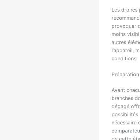
Les drones p
recommande 
provoquer d
moins visib
autres élém
l’appareil, 
conditions.
Préparation
Avant chacun
branches doi
dégagé offr
possibilités
nécessaire d
comparateur
de cette éta