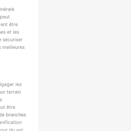
énérale
 peut
ent être
es et les
 sécuriser
s meilleures
égager les
un terrain
s
ut être
 de branches
anification
jour du vol.