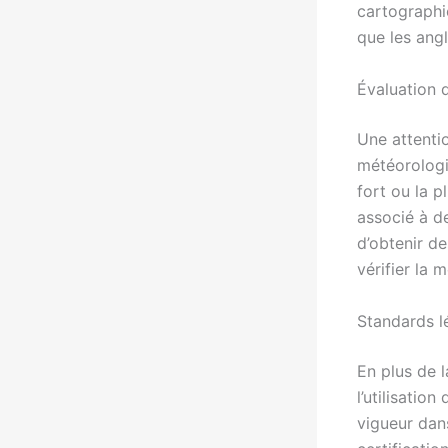
cartographi
que les ang
Évaluation 
Une attenti
météorologi
fort ou la p
associé à d
d’obtenir de
vérifier la 
Standards l
En plus de l
l’utilisatio
vigueur dans