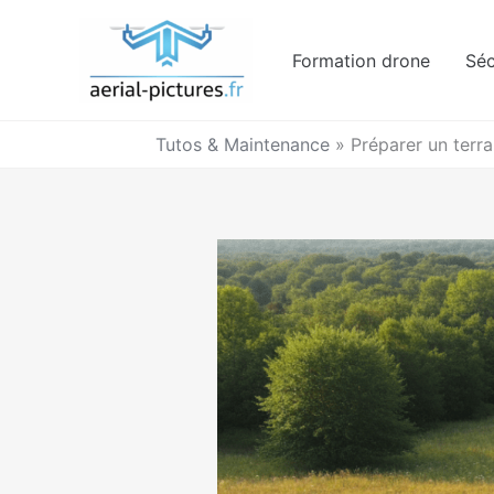
Aller
au
Formation drone
Séc
contenu
Tutos & Maintenance
»
Préparer un terr