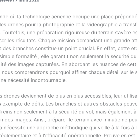
de où la technologie aérienne occupe une place prépondé
n des drones pour la photographie et la vidéographie a tran
 Toutefois, une préparation rigoureuse du terrain s’avère es
ser les résultats. Chaque mission demandant une grande att
des branches constitue un point crucial. En effet, cette ét
simple formalité ; elle garantit non seulement la sécurité du
alité des images capturées. En abordant les nuances de cett
, nous comprendrons pourquoi affiner chaque détail sur le s
une nécessité incontournable.
s drones deviennent de plus en plus accessibles, leur utilisa
s exempte de défis. Les branches et autres obstacles peuve
freins non seulement à la sécurité du vol, mais également à 
on des images. Ainsi, préparer le terrain avec minutie ne peu
a nécessite une approche méthodique qui veille à la fois à 
églementaire et à l’efficacité opérationnelle. Preuve en est,