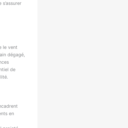
 s’assurer
 le vent
rain dégagé,
nces
ntiel de
ité.
encadrent
ents en