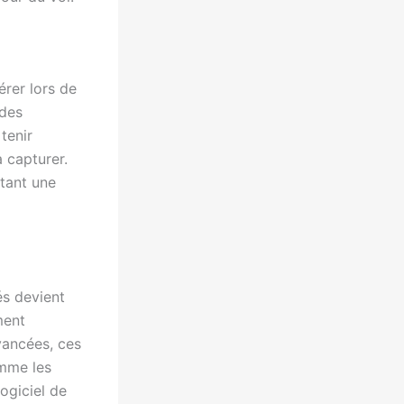
érer lors de
 des
tenir
 capturer.
ttant une
sés devient
ment
avancées, ces
omme les
logiciel de