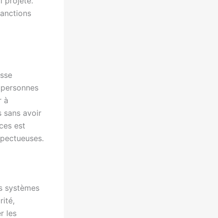
l projeté.
sanctions
asse
s personnes
r à
s sans avoir
ces est
spectueuses.
es systèmes
ité,
r les