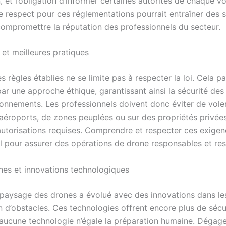
n, et l’obligation d’informer certaines autorités de chaque vo
e respect pour ces réglementations pourrait entraîner des 
compromettre la réputation des professionnels du secteur.
et meilleures pratiques
s règles établies ne se limite pas à respecter la loi. Cela p
ar une approche éthique, garantissant ainsi la sécurité de
ronnements. Les professionnels doivent donc éviter de vole
’aéroports, de zones peuplées ou sur des propriétés privée
autorisations requises. Comprendre et respecter ces exigen
 pour assurer des opérations de drone responsables et re
nes et innovations technologiques
 paysage des drones a évolué avec des innovations dans l
n d’obstacles. Ces technologies offrent encore plus de sécur
aucune technologie n’égale la préparation humaine. Dégage