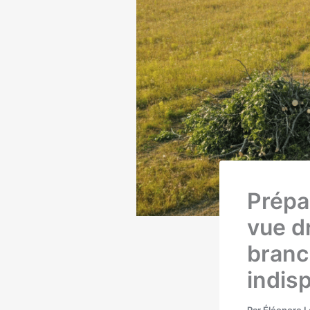
Prépa
vue d
branc
indis
Par
Éléonore 