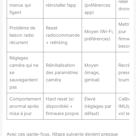
relier le
menus qui
réinstaller l’app
(préférences
drone
figent
app)
Mettre à
Problème de
Reset
Moyen (Wi-Fi,
jour
liaison radio
radiocommande
préférences)
firmware
récurrent
+ relinking
besoin
Réglages
caméra qui ne
Réinitialisation
Moyen
Recréer 
se
des paramètres
(image,
preset d
sauvegardent
caméra
gimbal)
tournag
pas
Comportement
Hard reset (si
Élevé
Calibrat
anormal après
disponible) +
(réglages par
IMU/gim
mise à jour
firmware propre
défaut)
vol test
Avec ces garde-fous, l’étape suivante devient presque