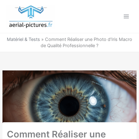
Aller
au
contenu
Matériel & Tests
»
Comment Réaliser une Photo d’Iris Macro
de Qualité Professionnelle ?
Comment Réaliser une