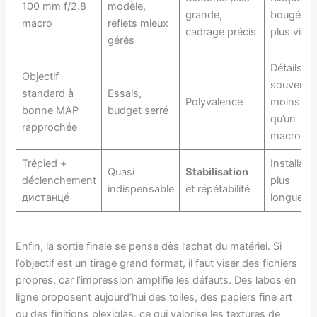
100 mm f/2.8
modèle,
grande,
bougé
macro
reflets mieux
cadrage précis
plus visib
gérés
Détails
Objectif
souvent
standard à
Essais,
Polyvalence
moins fin
bonne MAP
budget serré
qu’un
rapprochée
macro
Trépied +
Installati
Quasi
Stabilisation
déclenchement
plus
indispensable
et répétabilité
дистанцé
longue
Enfin, la sortie finale se pense dès l’achat du matériel. Si
l’objectif est un tirage grand format, il faut viser des fichiers
propres, car l’impression amplifie les défauts. Des labos en
ligne proposent aujourd’hui des toiles, des papiers fine art
ou des finitions plexiglas, ce qui valorise les textures de