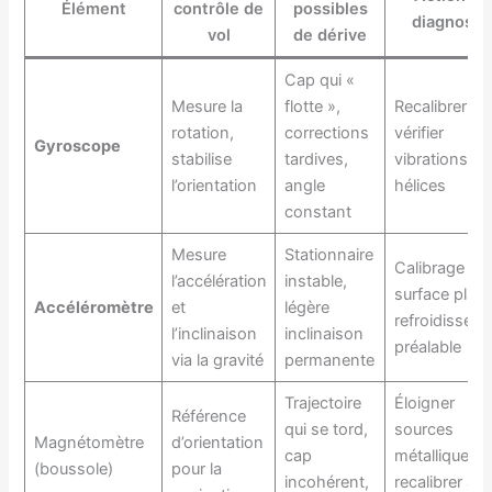
Élément
contrôle de
possibles
diagnosti
vol
de dérive
Cap qui «
Mesure la
flotte »,
Recalibrer IM
rotation,
corrections
vérifier
Gyroscope
stabilise
tardives,
vibrations et
l’orientation
angle
hélices
constant
Mesure
Stationnaire
Calibrage sur
l’accélération
instable,
surface plane
Accéléromètre
et
légère
refroidissem
l’inclinaison
inclinaison
préalable
via la gravité
permanente
Trajectoire
Éloigner
Référence
qui se tord,
sources
Magnétomètre
d’orientation
cap
métalliques,
(boussole)
pour la
incohérent,
recalibrer au