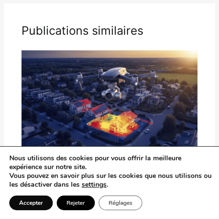
Publications similaires
Nous utilisons des cookies pour vous offrir la meilleure
Diagnostic Thermique Aérien : Détecter
expérience sur notre site.
Vous pouvez en savoir plus sur les cookies que nous utilisons ou
les Déperditions de Chaleur par Drone
les désactiver dans les
settings
.
Laisser un commentaire
/
Matériel & Tests
/ Par
Éléonore
Accepter
Rejeter
Réglages
Lefèvre